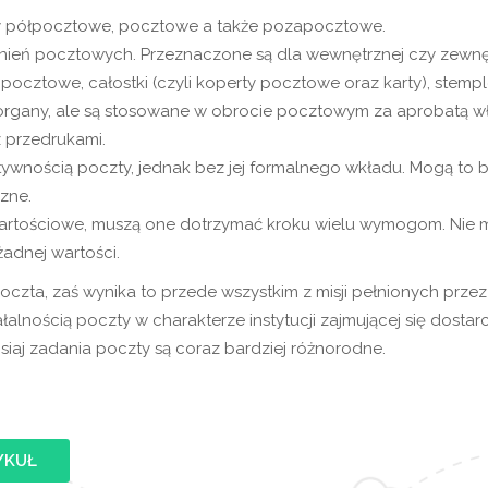
ory półpocztowe, pocztowe a także pozapocztowe.
ń pocztowych. Przeznaczone są dla wewnętrznej czy zewnętr
pocztowe, całostki (czyli koperty pocztowe oraz karty), stemp
 organy, ale są stosowane w obrocie pocztowym za aprobatą wł
z przedrukami.
wnością poczty, jednak bez jej formalnego wkładu. Mogą to by
czne.
nowartościowe, muszą one dotrzymać kroku wielu wymogom. Nie
żadnej wartości.
zta, zaś wynika to przede wszystkim z misji pełnionych przez t
łalnością poczty w charakterze instytucji zajmującej się dosta
isiaj zadania poczty są coraz bardziej różnorodne.
YKUŁ