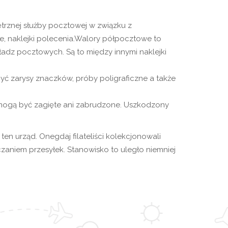
znej służby pocztowej w związku z
le, naklejki polecenia.Walory półpocztowe to
adz pocztowych. Są to między innymi naklejki
ć zarysy znaczków, próby poligraficzne a także
 mogą być zagięte ani zabrudzone. Uszkodzony
en urząd. Onegdaj filateliści kolekcjonowali
rczaniem przesyłek. Stanowisko to uległo niemniej