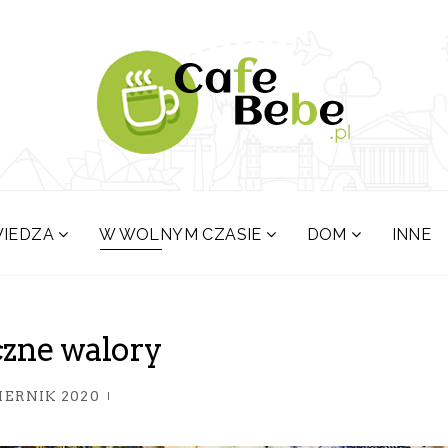
IEDZA
W WOLNYM CZASIE
DOM
INNE
yczne walory
IERNIK 2020