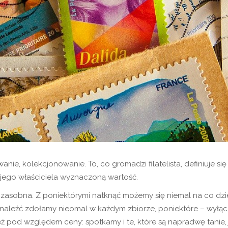
wanie, kolekcjonowanie. To, co gromadzi filatelista, definiuje s
 jego właściciela wyznaczoną wartość.
zasobna. Z poniektórymi natknąć możemy się niemal na co dzień. 
naleźć zdołamy nieomal w każdym zbiorze, poniektóre – wyłąc
ż pod względem ceny: spotkamy i te, które są napradwę tanie, j