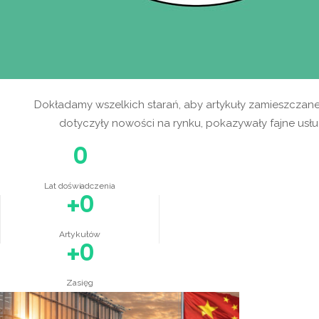
Cafebebe.pl
Mnóstwo artykułów
tylko ciekawe tema
Dokładamy wszelkich starań, aby artykuły zamieszczane 
dotyczyły nowości na rynku, pokazywały fajne usług
0
Lat doświadczenia
0
Artykułów
0
Zasięg