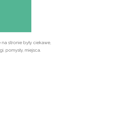
,
ty
na stronie były ciekawe,
i, pomysły, miejsca.