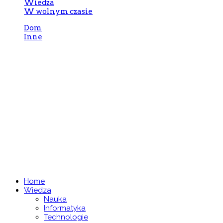
Wiedza
W wolnym czasie
Dom
Inne
Redakcja
Adres:
ul. Bursztynowa 31, 20-56 Lublin
Email:
cafebebe@sitte.pl
Home
Wiedza
Nauka
Informatyka
Technologie