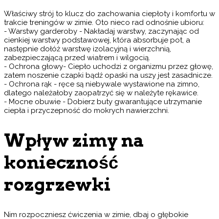
Właściwy strój to klucz do zachowania ciepłoty i komfortu w
trakcie treningów w zimie. Oto nieco rad odnośnie ubioru:
- Warstwy garderoby - Nakładaj warstwy, zaczynając od
cienkiej warstwy podstawowej, która absorbuje pot, a
następnie dołóż warstwę izolacyjną i wierzchnią,
zabezpieczającą przed wiatrem i wilgocią.
- Ochrona głowy- Ciepło uchodzi z organizmu przez głowę,
zatem noszenie czapki bądź opaski na uszy jest zasadnicze.
- Ochrona rąk - ręce są niebywale wystawione na zimno,
dlatego należałoby zaopatrzyć się w należyte rękawice.
- Mocne obuwie - Dobierz buty gwarantujące utrzymanie
ciepła i przyczepność do mokrych nawierzchni.
Wpływ zimy na
konieczność
rozgrzewki
Nim rozpoczniesz ćwiczenia w zimie, dbaj o głębokie