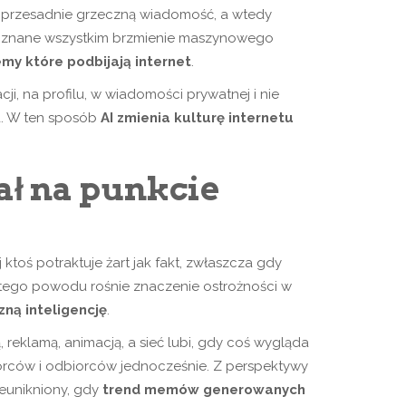
bo przesadnie grzeczną wiadomość, a wtedy
ina znane wszystkim brzmienie maszynowego
my które podbijają internet
.
ji, na profilu, w wiadomości prywatnej i nie
a. W ten sposób
AI zmienia kulturę internetu
ał na punkcie
ktoś potraktuje żart jak fakt, zwłaszcza gdy
Z tego powodu rośnie znaczenie ostrożności w
ną inteligencję
.
ą, reklamą, animacją, a sieć lubi, gdy coś wygląda
a twórców i odbiorców jednocześnie. Z perspektywy
ieunikniony, gdy
trend memów generowanych