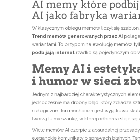
AI memy które podbij
AI jako fabryka wari
W klasycznym obiegu memów liczył się szablon, k
Trend memów generowanych przez AI
polega 
wariantami. To przypomina ewolucję memów, tylko
podbijają internet
rzadko są pojedynczym obrazk
Memy AI i estetyk
i humor w sieci z
Jednym z najbardziej charakterystycznych elemen
jednocześnie ma drobny błąd, który zdradza sztucz
nielogiczne. Ten mechanizm jest wyjątkowo skut
tworzą tu mieszankę, w której odbiorca staje się
Wiele memów AI czerpie z absurdalnej przesady. 
eleganckie komunikaty o sprawach błahych. Ten k