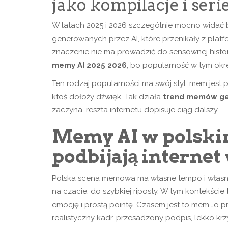
jako kompilacje i seri
W latach 2025 i 2026 szczególnie mocno widać by
generowanych przez AI, które przenikały z platfo
znaczenie nie ma prowadzić do sensownej histori
memy AI 2025 2026
, bo popularność w tym okr
Ten rodzaj popularności ma swój styl: mem jest p
ktoś dołoży dźwięk. Tak działa
trend memów ge
zaczyna, reszta internetu dopisuje ciąg dalszy.
Memy AI w polskim
podbijają internet
Polska scena memowa ma własne tempo i własne 
na czacie, do szybkiej riposty. W tym kontekście
emocję i prostą pointę. Czasem jest to mem „o 
realistyczny kadr, przesadzony podpis, lekko kr