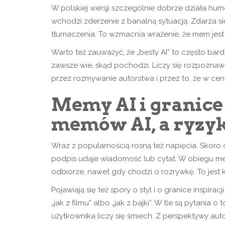
W polskiej wersji szczególnie dobrze działa hu
wchodzi zderzenie z banalną sytuacją. Zdarza s
tłumaczenia. To wzmacnia wrażenie, że mem jest 
Warto też zauważyć, że „besty AI” to często bardz
zawsze wie, skąd pochodzi. Liczy się rozpoznaw
przez rozmywanie autorstwa i przez to, że w cen
Memy AI i granice 
memów AI, a ryzy
Wraz z popularnością rosną też napięcia. Skoro 
podpis udaje wiadomość lub cytat. W obiegu mem
odbiorze, nawet gdy chodzi o rozrywkę. To jest
Pojawiają się też spory o styl i o granice inspir
„jak z filmu” albo „jak z bajki”. W tle są pytani
użytkownika liczy się śmiech. Z perspektywy auto