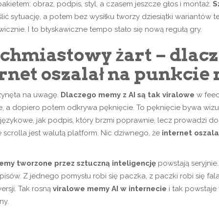
akietem: obraz, podpis, styl, a czasem jeszcze głos i montaż.
S
 sytuację, a potem bez wysiłku tworzy dziesiątki wariantów tej
cznie. I to błyskawiczne tempo stało się nową regułą gry.
chmiastowy żart – dlacz
ternet oszalał na punkci
rzynęta na uwagę.
Dlaczego memy z AI są tak viralowe
w feed
 a dopiero potem odkrywa pęknięcie. To pęknięcie bywa wizualn
ż językowe, jak podpis, który brzmi poprawnie, lecz prowadzi d
 scrolla jest walutą platform. Nic dziwnego, że
internet oszal
emy tworzone przez sztuczną inteligencję
powstają seryjnie.
odpisów. Z jednego pomysłu robi się paczka, z paczki robi się fa
rsji. Tak rosną
viralowe memy AI w internecie
i tak powstaje
ny.