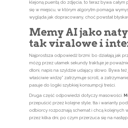
klejoną puentą do zdjęcia, to teraz bywa całym p
się w miejscu, w którym algorytm pomaga wymyślić
wygląda jak dopracowany, choć powstał błyskawi
Memy AI jako naty
tak viralowe i in
Najprostsza odpowiedź brzmi: bo działają jak p
mózg przez ułamek sekundy traktuje je poważnie,
dłoni, napis na szyldzie udający słowo. Bywa te
właściwie widzę” zatrzymuje scroll, a zatrzymanie
pasuje do logiki szybkiej konsumpcji treści.
Druga część odpowiedzi dotyczy masowości.
M
przepuścić przez kolejne style, tła i warianty p
odbiorcy rozpoznają schemat i chcą kolejnych we
przez kilka dni, po czym przerzuca się na następ