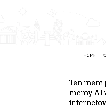
HOME
W
Ten mem p
memy AI w
interneto