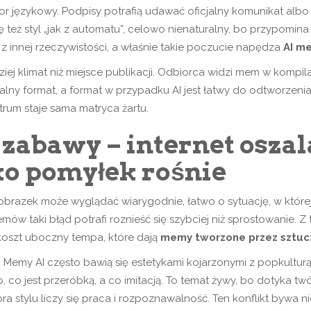
mor językowy. Podpisy potrafią udawać oficjalny komunikat al
ię też styl „jak z automatu”, celowo nienaturalny, bo przypom
z innej rzeczywistości, a właśnie takie poczucie napędza
AI me
iej klimat niż miejsce publikacji. Odbiorca widzi mem w kompilac
alny format, a format w przypadku AI jest łatwy do odtworzeni
trum staje sama matryca żartu.
zabawy – internet oszal
ko pomyłek rośnie
obrazek może wyglądać wiarygodnie, łatwo o sytuację, w której 
ów taki błąd potrafi roznieść się szybciej niż sprostowanie. 
 koszt uboczny tempa, które dają
memy tworzone przez sztucz
acji. Memy AI często bawią się estetykami kojarzonymi z popkultur
a o to, co jest przeróbką, a co imitacją. To temat żywy, bo dotyk
ra stylu liczy się praca i rozpoznawalność. Ten konflikt bywa n