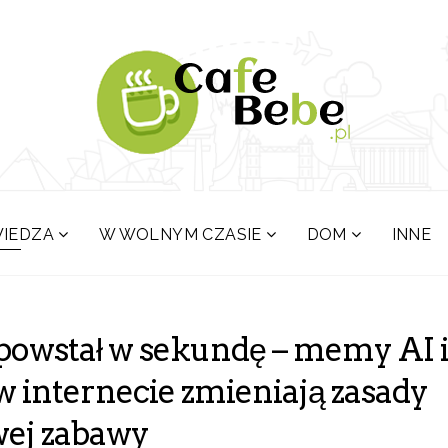
IEDZA
W WOLNYM CZASIE
DOM
INNE
owstał w sekundę – memy AI i
 internecie zmieniają zasady
wej zabawy