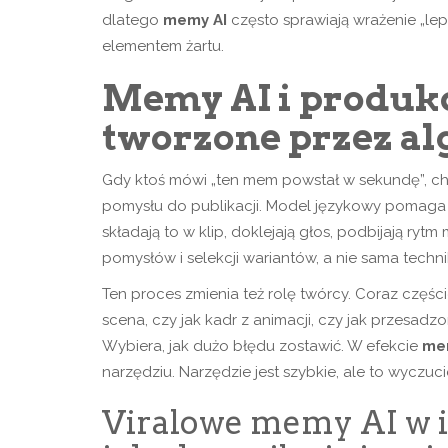
dlatego
memy AI
często sprawiają wrażenie „leps
elementem żartu.
Memy AI i produk
tworzone przez al
Gdy ktoś mówi „ten mem powstał w sekundę”, cho
pomysłu do publikacji. Model językowy pomaga d
składają to w klip, doklejają głos, podbijają ryt
pomysłów i selekcji wariantów, a nie sama techn
Ten proces zmienia też rolę twórcy. Coraz częś
scena, czy jak kadr z animacji, czy jak przesa
Wybiera, jak dużo błędu zostawić. W efekcie
mem
narzędziu. Narzędzie jest szybkie, ale to wyczuc
Viralowe memy AI w i