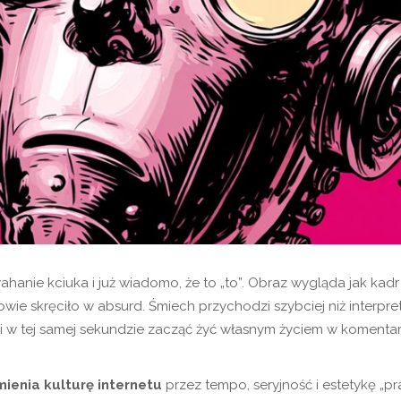
anie kciuka i już wiadomo, że to „to”. Obraz wygląda jak kadr z
łowie skręciło w absurd. Śmiech przychodzi szybciej niż interpr
i w tej samej sekundzie zacząć żyć własnym życiem w komenta
mienia kulturę internetu
przez tempo, seryjność i estetykę „pr