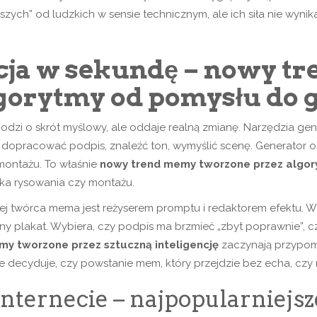
zych” od ludzkich w sensie technicznym, ale ich siła nie wynika 
cja w sekundę – nowy t
gorytmy od pomysłu do 
dzi o skrót myślowy, ale oddaje realną zmianę. Narzędzia gene
opracować podpis, znaleźć ton, wymyślić scenę. Generator ob
m montażu. To właśnie
nowy trend memy tworzone przez algor
ika rysowania czy montażu.
ciej twórca mema jest reżyserem promptu i redaktorem efektu. 
dzony plakat. Wybiera, czy podpis ma brzmieć „zbyt poprawnie”
y tworzone przez sztuczną inteligencję
zaczynają przypomi
ie decyduje, czy powstanie mem, który przejdzie bez echa, czy 
nternecie – najpopularniejs