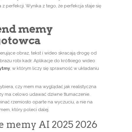
z perfekcji. Wynika z tego, że perfekcja staje się
rend memy
gotowca
rujące obraz, tekst i wideo skracają drogę od
razu robi kadr. Aplikacje do krótkiego wideo
ytmy
, w którym liczy się sprawność w układaniu
Wybiera, czy mem ma wyglądać jak realistyczna
, czy ma celowo udawać dziwne tłumaczenie.
nać rzemiosło oparte na wyczuciu, a nie na
mem, który poleci dalej.
ze memy AI 2025 2026