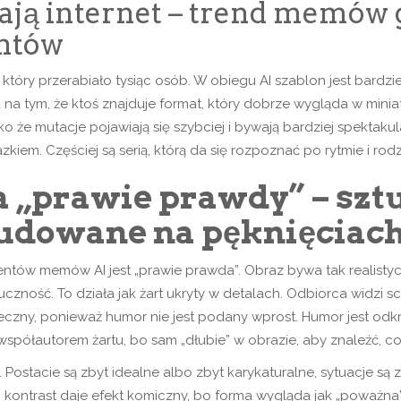
ają internet – trend memów
antów
tóry przerabiało tysiąc osób. W obiegu AI szablon jest bardzie
na tym, że ktoś znajduje format, który dobrze wygląda w miniat
 że mutacje pojawiają się szybciej i bywają bardziej spektaku
iem. Częściej są serią, którą da się rozpoznać po rytmie i rod
a „prawie prawdy” – sztu
budowane na pęknięciac
tów memów AI jest „prawie prawda”. Obraz bywa tak realistyczn
ność. To działa jak żart ukryty w detalach. Odbiorca widzi scen
eczny, ponieważ humor nie jest podany wprost. Humor jest odk
 współautorem żartu, bo sam „dłubie” w obrazie, aby znaleźć, co
Postacie są zbyt idealne albo zbyt karykaturalne, sytuacje są
ontrast daje efekt komiczny, bo forma wygląda jak „poważna”, 