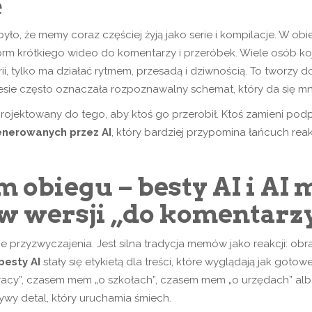
e
ło, że memy coraz częściej żyją jako serie i kompilacje. W obi
rm krótkiego wideo do komentarzy i przeróbek. Wiele osób kojar
i, tylko ma działać rytmem, przesadą i dziwnością. To tworzy d
esie często oznaczała rozpoznawalny schemat, który da się mn
rojektowany do tego, aby ktoś go przerobił. Ktoś zamieni podpis
nerowanych przez AI
, który bardziej przypomina łańcuch reak
 obiegu – besty AI i AI
 w wersji „do komentarz
przyzwyczajenia. Jest silna tradycja memów jako reakcji: obr
besty AI
stały się etykietą dla treści, które wyglądają jak goto
pracy”, czasem mem „o szkołach”, czasem mem „o urzędach” al
zywy detal, który uruchamia śmiech.