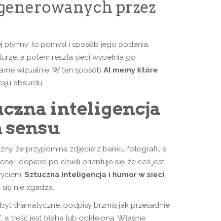
 generowanych przez
j płynny: to pomysł i sposób jego podania.
urze, a potem reszta sieci wypełnia go
larne wizualnie. W ten sposób
AI memy które
zaju absurdu.
czna inteligencja
h sensu
y, że przypomina zdjęcie z banku fotografii, a
ę i dopiero po chwili orientuje się, że coś jest
ryciem.
Sztuczna inteligencja i humor w sieci
 się nie zgadza.
 zbyt dramatyczne, podpisy brzmią jak przesadnie
a treść jest błaha lub odklejona. Właśnie