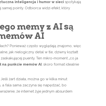
ztuczna inteligencja i humor w sieci
spotykają
 samej pointy. Odbiorca widzi efekt, który
ego memy z AI są
e memów AI
ach? Ponieważ często wyglądają znajomo, więc
e, jak nielogiczny detal w tle, dziwny kształt
o zaskakującej puenty. Ten mikro-moment „co ja
ał na punkcie memów AI
, skoro format idealnie
 Jeśli żart działa, można go w kilka minut
la, a fala sama zaczyna się napędzać, bo
 wrażenie, że internet żyje jednym absurdem