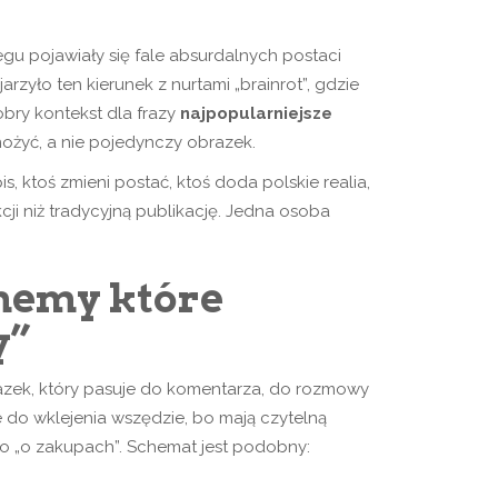
egu pojawiały się fale absurdalnych postaci
zyło ten kierunek z nurtami „brainrot”, gdzie
obry kontekst dla frazy
najpopularniejsze
ożyć, a nie pojedynczy obrazek.
, ktoś zmieni postać, ktoś doda polskie realia,
cji niż tradycyjną publikację. Jedna osoba
 memy które
y”
azek, który pasuje do komentarza, do rozmowy
we do wklejenia wszędzie, bo mają czytelną
bo „o zakupach”. Schemat jest podobny: