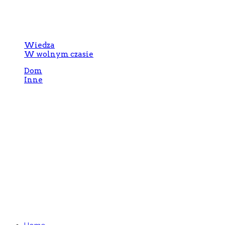
Menu
Wiedza
W wolnym czasie
Dom
Inne
Redakcja
Adres:
ul. Bursztynowa 31, 20-56 Lublin
Email:
cafebebe@sitte.pl