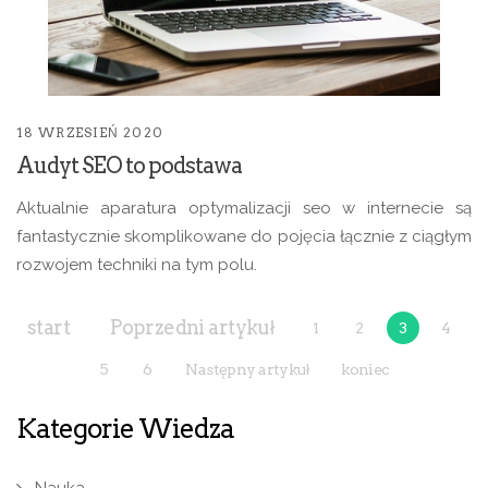
18 WRZESIEŃ 2020
Audyt SEO to podstawa
Aktualnie aparatura optymalizacji seo w internecie są
fantastycznie skomplikowane do pojęcia łącznie z ciągłym
rozwojem techniki na tym polu.
start
Poprzedni artykuł
1
2
3
4
5
6
Następny artykuł
koniec
Kategorie Wiedza