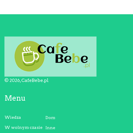
© 2026, CafeBebe.pl
Menu
Wiedza
Dom
W wolnym czasie
Inne