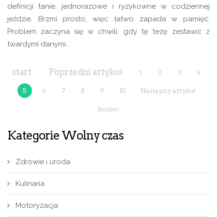
definicji tanie, jednorazowe i ryzykowne w codziennej
jeździe. Brzmi prosto, więc łatwo zapada w pamięć.
Problem zaczyna się w chwili, gdy tę tezę zestawić z
twardymi danymi...
start
Poprzedni artykuł
1
2
3
4
5
6
7
8
9
10
Następny artykuł
koniec
Kategorie Wolny czas
Zdrowie i uroda
Kulinaria
Motoryzacja